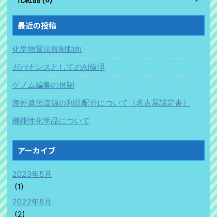
最近の投稿
化学物質法規制動向
ガバナンスとしてのAI倫理
ゲノム編集の規制
海外遺伝資源の利益配分について（名古屋議定書）
機能性化学品について
アーカイブ
2023年5月
(1)
2022年8月
(2)