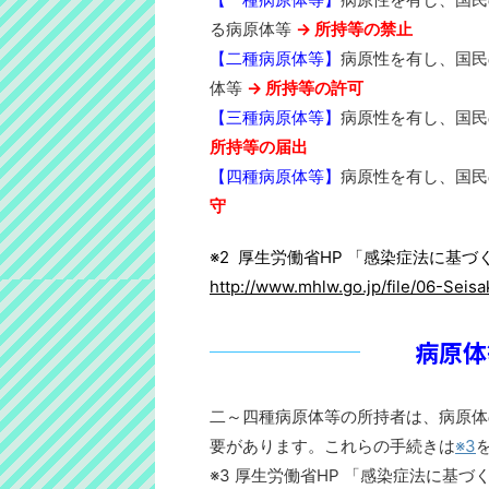
る病原体等
→ 所持等の禁止
【二種病原体等】
病原性を有し、国民
体等
→ 所持等の許可
【三種病原体等】
病原性を有し、国
所持等の届出
【四種病原体等】
病原性を有し、国
守
※2 厚生労働省HP 「感染症法に基
http://www.mhlw.go.jp/file/06-Sei
病原体
二～四種病原体等の所持者は、病原体
要があります。これらの手続きは
※3
※3 厚生労働省HP 「感染症法に基