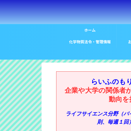
ホーム
化学物質法令・管理情報
らいふのも
企業や大学の関係者
動向を
ライフサイエンス分野（バ
則、毎週１回