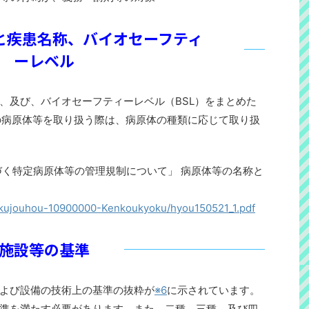
と疾患名称、バイオセーフティ
ーレベル
、及び、バイオセーフティーレベル（BSL）をまとめた
の病原体等を取り扱う際は、病原体の種類に応じて取り扱
づく特定病原体等の管理規制について」 病原体等の名称と
sakujouhou-10900000-Kenkoukyoku/hyou150521_1.pdf
施設等の基準
よび設備の技術上の基準の抜粋が
※6
に示されています。
準を満たす必要があります。また、二種、三種、及び四