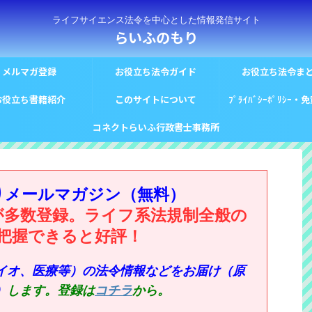
ライフサイエンス法令を中心とした情報発信サイト
らいふのもり
メルマガ登録
お役立ち法令ガイド
お役立ち法令ま
お役立ち書籍紹介
このサイトについて
ﾌﾟﾗｲﾊﾞｼｰﾎﾟﾘｼｰ
コネクトらいふ行政書士事務所
りメールマガジン（無料）
が多数登録。ライフ系法規制全般の
把握できると好評！
イオ、医療等）の法令情報などをお届け（原
）
します。登録は
コチラ
から。