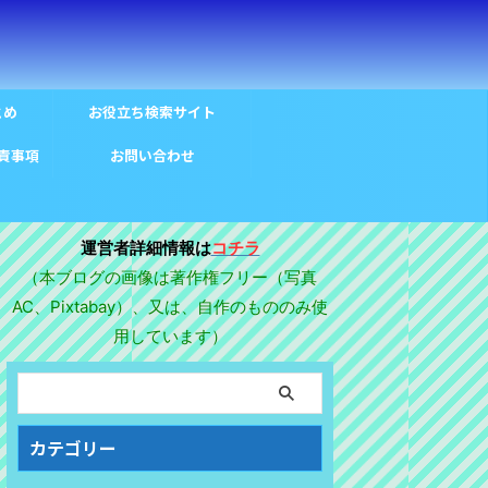
とめ
お役立ち検索サイト
・免責事項
お問い合わせ
運営者詳細情報は
コチラ
（本ブログの画像は著作権フリー（写真
AC、Pixtabay）、又は、自作のもののみ使
用しています）
カテゴリー