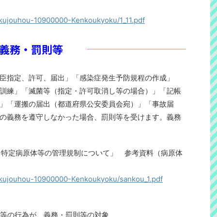
sakujouhou-10900000-Kenkoukyoku/1_11.pdf
義務・罰則等
臣指定、許可、届出」「感染症発生予防規程の作成」
訓練」「滅菌等（指定・許可取消し等の場合）」「記帳
」「運搬の届出（都道府県公安委員会宛）」「事故届
の義務を遵守しなかった場合、罰則等を受けます。義務
づく特定病原体等の管理規制について」 参考資料（病原体
sakujouhou-10900000-Kenkoukyoku/sankou_1.pdf
等の行為が、義務・罰則等の対象