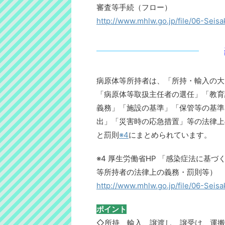
審査等手続（フロー）
http://www.mhlw.go.jp/file/06-Sei
病原体等所持者は、「所持・輸入の大
「病原体等取扱主任者の選任」「教育
義務」「施設の基準」「保管等の基準
出」「災害時の応急措置」等の法律上
と罰則
※4
にまとめられています。
※4 厚生労働省HP 「感染症法に基
等所持者の法律上の義務・罰則等）
http://www.mhlw.go.jp/file/06-Sei
ポイント
◇所持、輸入、譲渡し、譲受け、運搬