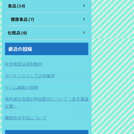
食品 (14)
健康食品 (7)
化粧品 (6)
最近の投稿
化学物質法規制動向
ガバナンスとしてのAI倫理
ゲノム編集の規制
海外遺伝資源の利益配分について（名古屋議
定書）
機能性化学品について