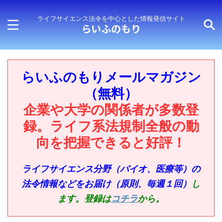
ライフサイエンス法令を中心とした情報発信サイト
らいふのもり
らいふのもりメールマガジン
（無料）
企業や大学の関係者が多数登
録。ライフ系法規制全般の動
向を把握できると好評！
ライフサイエンス分野（バイオ、医療等）の
法令情報などをお届け（原則、毎週１回）
し
ます。登録は
コチラ
から。