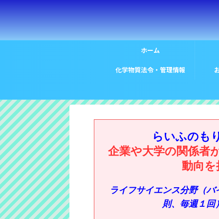
ホーム
化学物質法令・管理情報
らいふのも
企業や大学の関係者
動向を
ライフサイエンス分野（バ
則、毎週１回