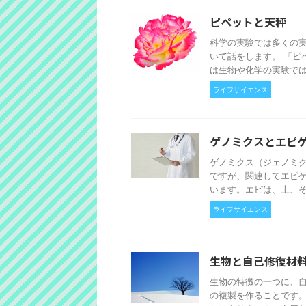
ピペットと天秤
科学の実験では多くの
いて話をします。 「ピ
は生物や化学の実験では必
ライフサイエンス
ゲノミクスとエピ
ゲノミクス（ジェノミ
ですが、関連してエピ
います。エピは、上、その
ライフサイエンス
生物と自己修復材
生物の特徴の一つに、
の複製を作ることです。