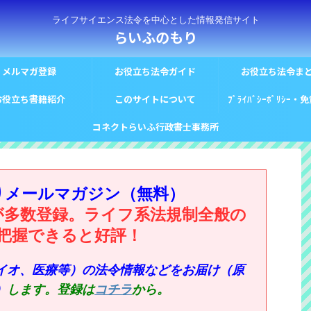
ライフサイエンス法令を中心とした情報発信サイト
らいふのもり
メルマガ登録
お役立ち法令ガイド
お役立ち法令ま
お役立ち書籍紹介
このサイトについて
ﾌﾟﾗｲﾊﾞｼｰﾎﾟﾘｼｰ
コネクトらいふ行政書士事務所
りメールマガジン（無料）
が多数登録。ライフ系法規制全般の
把握できると好評！
イオ、医療等）の法令情報などをお届け（原
）
します。登録は
コチラ
から。