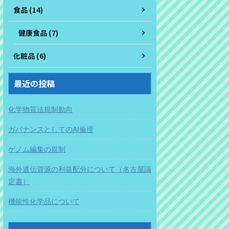
食品 (14)
健康食品 (7)
化粧品 (6)
最近の投稿
化学物質法規制動向
ガバナンスとしてのAI倫理
ゲノム編集の規制
海外遺伝資源の利益配分について（名古屋議
定書）
機能性化学品について