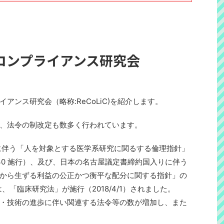
コンプライアンス研究会
アンス研究会（略称:ReCoLiC)を紹介します。
、法令の制改定も数多く行われています。
正に伴う「人を対象とする医学系研究に関るする倫理指針」
/30 施行）、及び、日本の名古屋議定書締約国入りに伴う
から生ずる利益の公正かつ衡平な配分に関する指針」の
8年は、「臨床研究法」が施行（2018/4/1）されました。
・技術の進歩に伴い関連する法令等の数が増加し、また