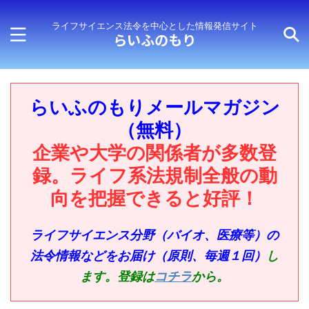
ライフサイエンス法令を中心とした情報発信サイト
らいふのもり
らいふのもりメールマガジン
（無料）
企業や大学の関係者が多数登
録。ライフ系法規制全般の動
向を把握できると好評！
ライフサイエンス分野（バイオ、医療等）の
法令情報などをお届け（原則、毎週１回）
し
ます。登録は
コチラ
から。