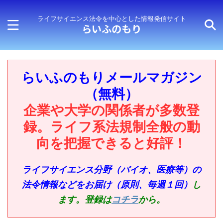
ライフサイエンス法令を中心とした情報発信サイト
らいふのもり
らいふのもりメールマガジン
（無料）
企業や大学の関係者が多数登
録。ライフ系法規制全般の動
向を把握できると好評！
ライフサイエンス分野（バイオ、医療等）の
法令情報などをお届け（原則、毎週１回）
し
ます。登録は
コチラ
から。